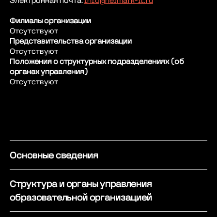
Электронная почта:
info@neimark-it.ru
Филиалы организации
Отсутствуют
Представительства организации
Отсутствуют
Положения о структурных подразделениях (об
Программы обучения
органах управления)
Отсутствуют
Поступающим
Об ИТ-кампусе
О Нижнем Новгороде
Основные сведения
Студенческая жизнь
Структура и органы управления
образовательной организацией