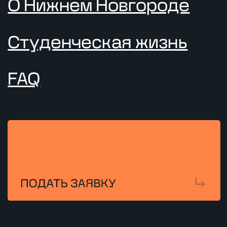
Анкетирование
Наука
/ ТЕЛЕФОН
8 (831)228-99-88
/ E-MAIL
info@neimark-it.ru
/ АДРЕС
Нижний Новгород, ул.
Нартова, д. 6, пом.П1а