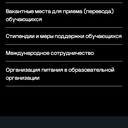
Вакантные места для приема (перевода)
обучающихся
Программы обучения
Стипендии и меры поддержки обучающихся
Поступающим
Международное сотрудничество
Об ИТ-кампусе
Организация питания в образовательной
О Нижнем Новгороде
организации
Студенческая жизнь
FAQ