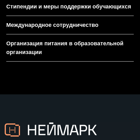
Стипендии и меры поддержки обучающихся
Программы обучения
Поступающим
Международное сотрудничество
Об ИТ-кампусе
Организация питания в образовательной
организации
О Нижнем Новгороде
Студенческая жизнь
FAQ