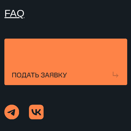
/ ТЕЛЕФОН
8 (831)228-99-88
/ E-MAIL
info@neimark-it.ru
/ АДРЕС
Нижний Новгород, ул.
Нартова, д. 6, пом.П1а