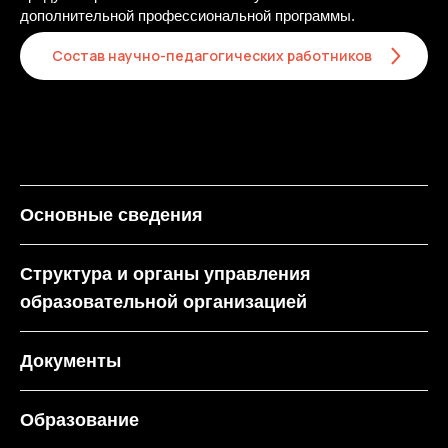
дополнительной профессиональной программы.
Состав научно-педагогических работников
Программы обучения
Поступающим
Об ИТ-кампусе
Основные сведения
О Нижнем Новгороде
Структура и органы управления
Студенческая жизнь
образовательной организацией
Документы
Образование