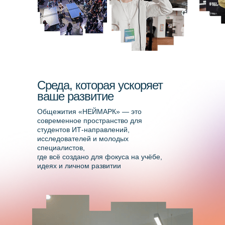
/ E-MAIL
info@neimark-it.ru
/ АДРЕС
Среда, которая ускоряет
Нижний Новгород, ул.
ваше развитие
Нартова, д. 6, пом.П1а
Общежития «НЕЙМАРК» — это
современное пространство для
студентов ИТ-направлений,
исследователей и молодых
специалистов,
где всё создано для фокуса на учёбе,
идеях и личном развитии
© 2025 Автономная некоммерческая
организация высшего образования
«Университет НЕЙМАРК»