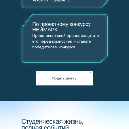
кексы от НЕЙМАРК.
О Нижнем Новгороде
Студенческая жизнь
По проектному конкурсу
НЕЙМАРК
Представьте свой проект, защитите
FAQ
его перед комиссией и станьте
победителем конкурса.
Студенческая жизнь,
полная событий
Финансовая поддержка
Финансовая поддержка