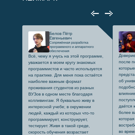
Белов Пётр
Евгеньевич
Сопряжённая разработка
программного и аппаратного
обеспечения
Доверие
Всё, чему я учусь на этой программе,
после п
уважается в моем кругу знакомых
которые
программистов и часто используется
предста
на практике. Для меня пока остаётся
об унив
наиболее важным формат
подобно
проживания студентов из разных
влияние
ВУЗов в одном месте благодаря
поступл
колливингам. Я буквально живу в
даётся 
интересной учебе; в окружении
более в
людей, каждый из которых что-то
которая
программирует, конструирует,
востреб
тестирует. Живя в такой среде,
во врем
скорость обучения возрастает