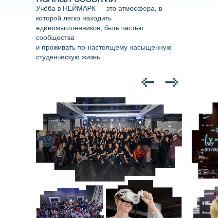
студентов
студентов
Учёба в НЕЙМАРК — это атмосфера, в
которой легко находить
единомышленников, быть частью
Образовательные кредиты
Образовательные кредиты
сообщества
и проживать по-настоящему насыщенную
Образовательные программы
Образовательные программы
студенческую жизнь
к лицензированию
к лицензированию
Сведения об образовательной
Сведения об образовательной
организации
организации
Анкетирование
Наука
/ ТЕЛЕФОН
8 (831)228-99-88