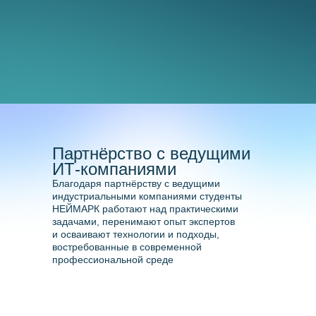
Бюджетные места и
конкурсы НЕЙМАРК
Вы можете учиться бесплатно на
бюджетном месте или стать
победителем конкурса и получить
50% или 100% оплату обучения и
проживания.
Партнёрство с ведущими
ИТ-компаниями
Оплата по семестрам и
Благодаря партнёрству с ведущими
льготное кредитование
индустриальными компаниями студенты
НЕЙМАРК работают над практическими
Оплату можно распределить на
задачами, перенимают опыт экспертов
семестры и оформить кредит
и осваивают технологии и подходы,
востребованные в современной
под 0% . При оплате обучения
профессиональной среде
вы можете получить налоговый
вычет 13%