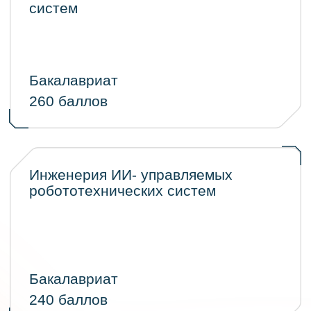
в ИТ-кампусе уже сейчас.
Подробнее о конкурсе проектов
Подать заявку на грант
Проектный конкурс
Если у вас есть готовое инженерное
или научное решение, представьте
его экспертной комиссии. Победите
конкурса получают 100% грант,
призеры - 50% грант на обучение и
проживание