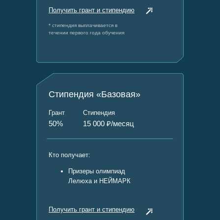
заключительного этапа ВсОШ,
Получить грант и стипендию
РСОШ 1, 2, 3 уровня (по
информатике, математике, физике),
* стипендия выплачивается в
а также конкурса «Большие
течении первого года обучения
вызовы»
Победители олимпиады Лелюха
или олимпиады НЕЙМАРК
Получить 100% грант
Стипендия «Базовая»
Грант
Стипендия
50%
15 000 ₽/месяц
Грант 50% на обучение и
проживание
Кто получает:
Кто получает:
Призеры олимпиад
1. Призеры олимпиады Лелюха или
Лелюха и НЕЙМАРК
олимпиады НЕЙМАРК
Получить грант и стипендию
Получить 50% грант