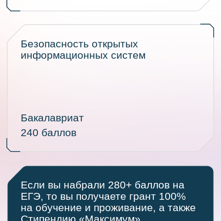
Проектный конкурс — это
возможность получить
грант,
не дожидаясь
результатов ЕГЭ.
Расскажите про ваш
проект, покажите идеи и
результаты в деле и
забронируйте свое место
в ИТ-кампусе уже сейчас.
Подробнее о конкурсе проектов