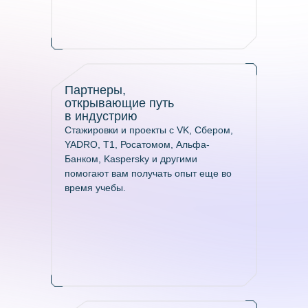
info@neimark-it.ru
/ АДРЕС
Нижний Новгород, ул.
Партнеры,
Нартова, д. 6, пом.П1а
открывающие путь
в индустрию
Стажировки и проекты с VK, Сбером,
YADRO, T1, Росатомом, Альфа-
Банком, Kaspersky и другими
помогают вам получать опыт еще во
время учебы.
© 2025 Автономная некоммерческая
организация высшего образования
«Университет НЕЙМАРК»
Информационная открытость
Политика конфиденциальности