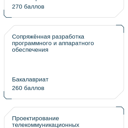
претендовать на грант. Победите
конкурса получают 100% грант, призеры
- 50% грант на обучение и проживание
Проектный конкурс — это
возможность получить
грант,
не дожидаясь
результатов ЕГЭ.
Расскажите про ваш
проект, покажите идеи и
результаты в деле и
забронируйте свое место