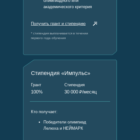
олимпиадного или
академического критерия
Получить грант и стипендию
* стипендия выплачивается в течении
первого года обучения
Мы предлагаем разные
варианты оплаты и
сотрудничества, выберите
подходящий для вас:
Стипендия «Импульс»
Грант
Стипендия
100%
30 000 ₽/месяц
Грант 100% на обучение и
проживание
Кто получает:
Победители олимпиад
Кто получает:
Лелюха и НЕЙМАРК
Победители и призеры