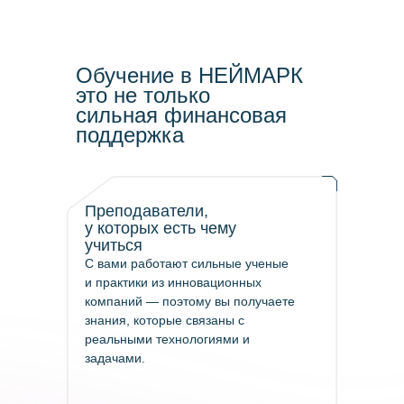
Образовательные программы
Образовательные программы
к лицензированию
к лицензированию
Обучение в НЕЙМАРК
Сведения об образовательной
Сведения об образовательной
это не только
организации
организации
сильная финансовая
поддержка
Анкетирование
Наука
Преподаватели,
у которых есть чему
учиться
С вами работают сильные ученые
и практики из инновационных
/ ТЕЛЕФОН
компаний — поэтому вы получаете
8 (831)228-99-88
знания, которые связаны с
реальными технологиями и
задачами.
/ E-MAIL