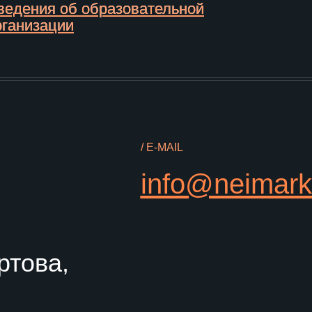
ва,
азования
Информационная открытость