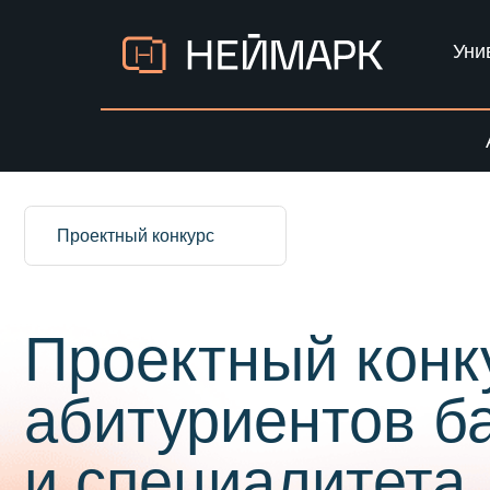
Уни
Проектный конкурс
Проектный конкур
абитуриентов бак
и специалитета