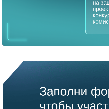
на за
проек
конку
комис
Заполни фо
чтобы участ