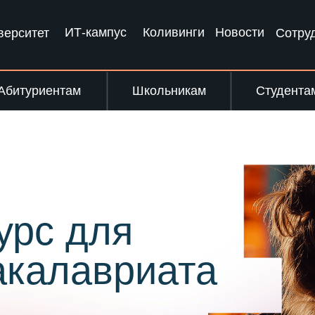
ИТ-кампус
Коливинги
Новости
верситет
Сотру
Абитуриентам
Школьникам
Студента
с для
алавриата