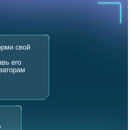
орми свой
авь его
заторам
ь