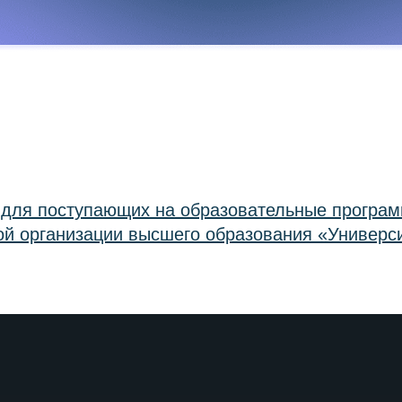
 для поступающих на образовательные програм
й организации высшего образования «Универс
жнем Новгороде
жнем Новгороде
енческая жизнь
енческая жизнь