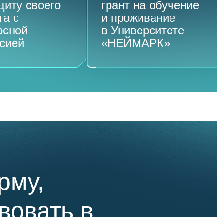
щиту своего
грант на обучение
та с
и проживание
рсной
в Университете
сией
«НЕЙМАРК»
рму,
вовать в