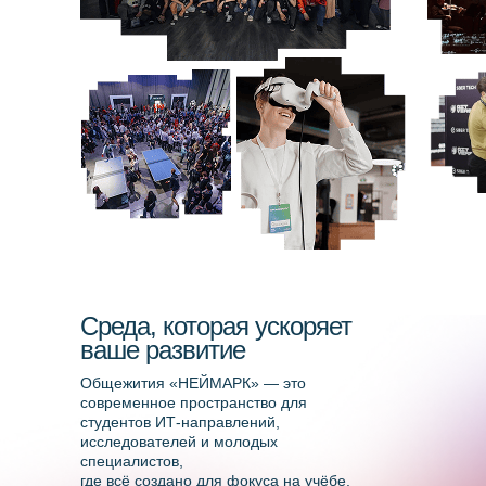
Нижний Новгород, ул.
Нартова, д. 6, пом.П1а
© 2025 Автономная некоммерческая
организация высшего образования
«Университет НЕЙМАРК»
Информационная открытость
Среда, которая ускоряет
Политика конфиденциальности
ваше развитие
Общежития «НЕЙМАРК» — это
современное пространство для
студентов ИТ-направлений,
исследователей и молодых
специалистов,
где всё создано для фокуса на учёбе,