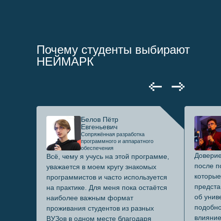
Почему студенты выбирают
НЕЙМАРК
Белов Пётр
Евгеньевич
Сопряжённая разработка
программного и аппаратного
обеспечения
Доверие
Всё, чему я учусь на этой программе,
после п
уважается в моем кругу знакомых
которые
программистов и часто используется
предста
на практике. Для меня пока остаётся
об унив
наиболее важным формат
подобно
проживания студентов из разных
влияние
ВУЗов в одном месте благодаря