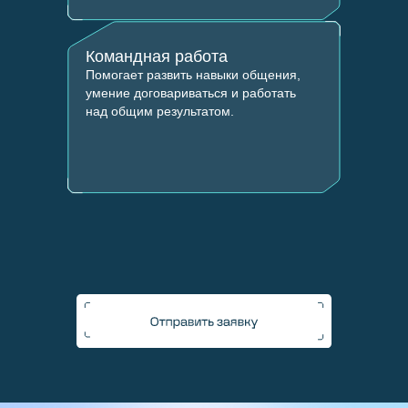
Командная работа
Помогает развить навыки общения,
умение договариваться и работать
над общим результатом.
Финансовая поддержка
Финансовая поддержка
студентов
студентов
Образовательные кредиты
Образовательные кредиты
Образовательные программы
Образовательные программы
к лицензированию
к лицензированию