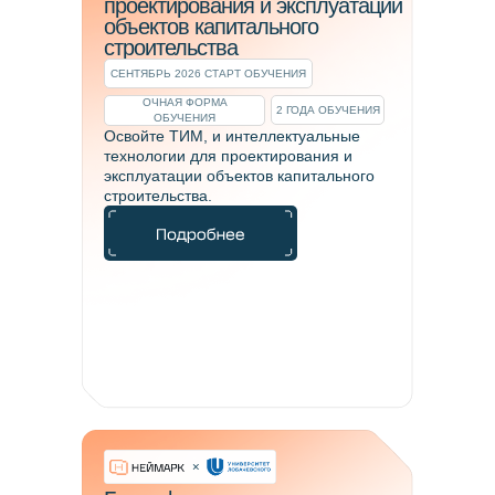
проектирования и эксплуатации
объектов капитального
строительства
СЕНТЯБРЬ 2026 СТАРТ ОБУЧЕНИЯ
ОЧНАЯ ФОРМА
2 ГОДА ОБУЧЕНИЯ
ОБУЧЕНИЯ
Освойте ТИМ, и интеллектуальные
технологии для проектирования и
Мы предлагаем разные
эксплуатации объектов капитального
варианты оплаты и
строительства.
сотрудничества,
выберите подходящий
для вас:
Бюджетные места и
конкурсы НЕЙМАРК
Вы можете учиться бесплатно на