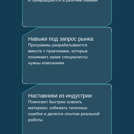
и превращаются в рабочие навыки.
Навыки под запрос рынка
Программы разрабатываются
Программы обучения
вместе с практиками, которые
понимают, какие специалисты
нужны компаниям.
Поступающим
Об ИТ-кампусе
О Нижнем Новгороде
Наставники из индустрии
Помогают быстрее освоить
материал, избежать типичных
Студенческая жизнь
ошибок и делятся опытом реальной
работы.
FAQ