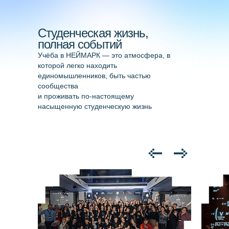
Сведения об образовательной
Сведения об образовательной
организации
организации
Студенческая жизнь,
Анкетирование
полная событий
Учёба в НЕЙМАРК — это атмосфера, в
Наука
которой легко находить
единомышленников, быть частью
сообщества
и проживать по-настоящему
насыщенную студенческую жизнь
/ ТЕЛЕФОН
8 (831)228-99-88
/ E-MAIL
info@neimark-it.ru
/ АДРЕС