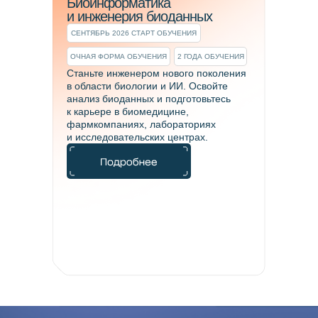
Биоинформатика
бюджетном месте или стать
и инженерия биоданных
победителем конкурса и получить
50% или 100% оплату обучения и
СЕНТЯБРЬ 2026 СТАРТ ОБУЧЕНИЯ
проживания.
ОЧНАЯ ФОРМА ОБУЧЕНИЯ
2 ГОДА ОБУЧЕНИЯ
Станьте инженером нового поколения
в области биологии и ИИ. Освойте
анализ биоданных и подготовьтесь
Оплата по семестрам и
к карьере в биомедицине,
льготное кредитование
фармкомпаниях, лабораториях
и исследовательских центрах.
Оплату можно распределить на
семестры и оформить кредит
под 0% . При оплате обучения
вы можете получить налоговый
вычет 13%