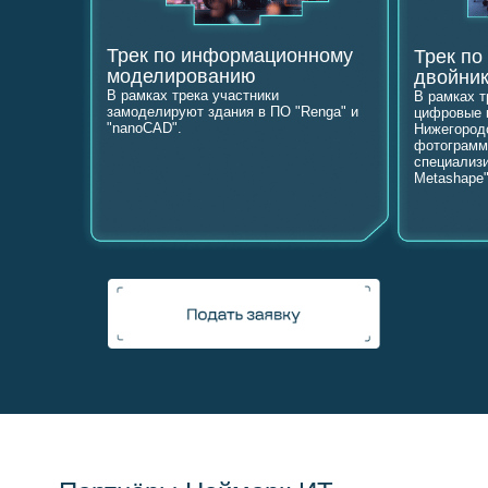
Студенческая жизнь
Трек по информационному
Трек п
моделированию
двойни
FAQ
В рамках трека участники
В рамках т
замоделируют здания в ПО "Renga" и
цифровые 
"nanoCAD".
Нижегород
фотограмм
специализи
Metashape"
Финансовая поддержка
Финансовая поддержка
студентов
студентов