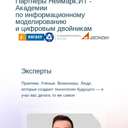
Партнёры Неймарк.ИТ -
Образовательные кредиты
Образовательные кредиты
Академии
по информационному
Образовательные программы
Образовательные программы
моделированию
к лицензированию
к лицензированию
и цифровым двойникам
Сведения об образовательной
Сведения об образовательной
организации
организации
Анкетирование
Наука
Эксперты
Практики. Учёные. Визионеры. Люди,
которые создают технологии будущего — и
учат вас делать то же самое
/ ТЕЛЕФОН
8 (831)228-99-88
/ E-MAIL