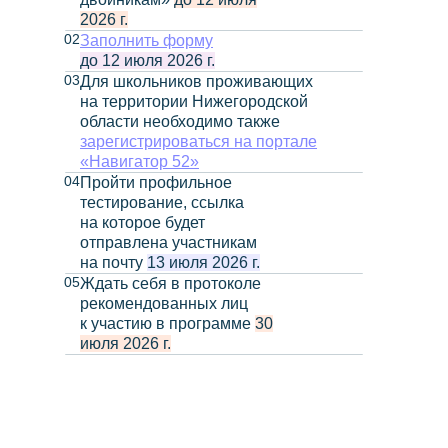
2026 г.
02
Заполнить форму
до 12 июля 2026 г.
03
Для школьников проживающих
на территории Нижегородской
области необходимо также
зарегистрироваться на портале
«Навигатор 52»
04
Пройти профильное
тестирование, ссылка
на которое будет
отправлена участникам
на почту
13 июля 2026 г.
05
Ждать себя в протоколе
рекомендованных лиц
Программы обучения
к участию в программе
30
июля 2026 г.
Поступающим
Об ИТ-кампусе