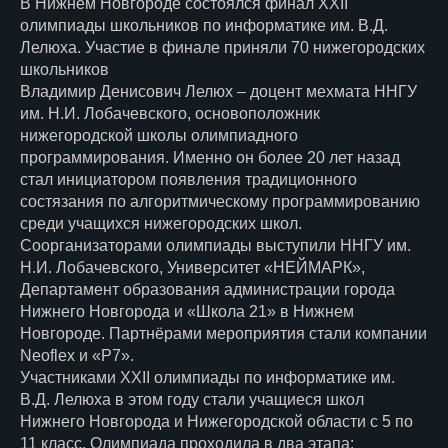
В Нижнем Новгороде состоялся финал XXII
олимпиады школьников по информатике им. В.Д.
Лелюха. Участие в финале приняли 70 нижегородских
школьников
Владимир Денисович Лелюх – доцент мехмата ННГУ
им. Н.И. Лобачевского, основоположник
нижегородской школы олимпиадного
программирования. Именно он более 20 лет назад
стал инициатором появления традиционного
состязания по алгоритмическому программированию
среди учащихся нижегородских школ.
Соорганизаторами олимпиады выступили ННГУ им.
Н.И. Лобачевского, Университет «НЕЙМАРК»,
Департамент образования администрации города
Нижнего Новгорода и «Школа 21» в Нижнем
Новгороде. Партнёрами мероприятия стали компании
Neoflex и «Р7».
Участниками XXII олимпиады по информатике им.
В.Д. Лелюха в этом году стали учащиеся школ
Нижнего Новгорода и Нижегородской области с 5 по
11 класс. Олимпиада проходила в два этапа: