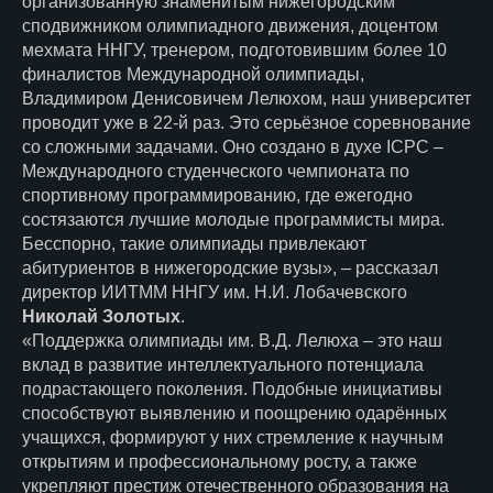
организованную знаменитым нижегородским
сподвижником олимпиадного движения, доцентом
мехмата ННГУ, тренером, подготовившим более 10
финалистов Международной олимпиады,
Владимиром Денисовичем Лелюхом, наш университет
проводит уже в 22‑й раз. Это серьёзное соревнование
со сложными задачами. Оно создано в духе ICPC –
Международного студенческого чемпионата по
спортивному программированию, где ежегодно
состязаются лучшие молодые программисты мира.
Бесспорно, такие олимпиады привлекают
абитуриентов в нижегородские вузы», – рассказал
директор ИИТММ ННГУ им. Н.И. Лобачевского
Николай Золотых
.
«Поддержка олимпиады им. В.Д. Лелюха – это наш
вклад в развитие интеллектуального потенциала
подрастающего поколения. Подобные инициативы
способствуют выявлению и поощрению одарённых
учащихся, формируют у них стремление к научным
открытиям и профессиональному росту, а также
укрепляют престиж отечественного образования на