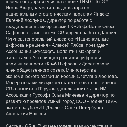
проектного управления на основе ТИМ СПбГЭУ
Игорь Эверт, заместитель директора по
национальным стратегическим проектам Яндекс
Евгений Хохлунов, директор по работе с
государственными органами ГК «ИнфоВотч» Олеся
Сафонова, заместитель GR‑директора hh.ru Даниил
Чугунов, генеральный директор «Национальные
цифровые решения» Алексей Рябов, президент
Ассоциации «Руссофт» Валентин Макаров и
амбассадор Ассоциации развития цифровой
промышленности «Клуб Цифровых Директоров»,
член общественного совета Министерства
экономического развития России Светлана Леонова.
Модераторами дискуссии стали основатель первого
GR- саммита в IT, руководитель комитета по ИИ
Ассоциации Руссофт Ольга Минеева и директор по
развитию проектов Умный город ООО «Кодинг Тим»,
эксперт клуба «ИТ-Диалог» Санкт-Петербурга
Анастасия Ершова.
Сессия «GR в IT: новые модели взаимодействия и