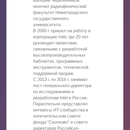
Валерий Черепенников
окончил радиофизический
Программы обучения
факультет Нижегородского
государственного
университета.
Поступающим
В 2000 г. пришел на работу в
корпорацию Intel, где 20 лет
Об ИТ-кампусе
руководил проектами,
связанными с разработкой
высокопроизводительных
О Нижнем Новгороде
библиотек, программных
инструментов, технической
Студенческая жизнь
поддержкой продаж.
С 2013 г. по 2016 г. занимал
пост генерального директора
по исследованиям и
разработкам Intel в России.
Параллельно представлял
интересы ИT-сообщества в
попечительском совете
фонда "Сколково" и совете
директоров Российско-