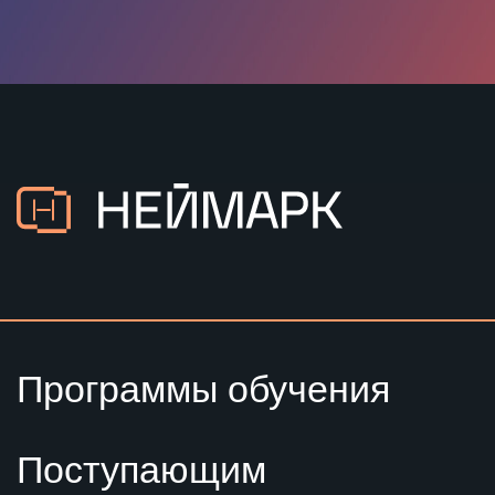
/ ТЕЛЕФОН
8 (831)228-99-88
/ E-MAIL
info@neimark-it.ru
/ АДРЕС
Нижний Новгород, ул.
Нартова, д. 6, пом.П1а