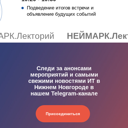
Подведение итогов встречи и
объявление будущих событий
Грант на обучение
Грант на обучение
РК.Лекторий
НЕЙМАРК.Лек
Образовательные кредиты
Образовательные кредиты
Образовательные программы
Образовательные программы
к лицензированию
к лицензированию
Следи за анонсами
мероприятий и самыми
свежими новостями ИТ в
Сведения об образовательной
Сведения об образовательной
Нижнем Новгороде в
организации
организации
нашем Telegram-канале
Работа в НЕЙМАРК
Присоединиться
Анкетирование